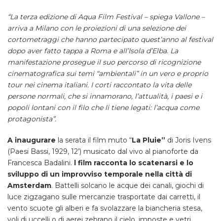
“La terza edizione di Aqua Film Festival – spiega Vallone –
arriva a Milano con le proiezioni di una selezione dei
cortometraggi che hanno partecipato quest’anno al festival
dopo aver fatto tappa a Roma e all’Isola d’Elba. La
manifestazione prosegue il suo percorso di ricognizione
cinematografica sui temi “ambientali” in un vero e proprio
tour nei cinema italiani. I corti raccontato la vita delle
persone normali, che si innamorano, l’attualità, i paesi e i
popoli lontani con il filo che li tiene legati: l’acqua come
protagonista”.
A inaugurare
la serata il film muto “
La Pluie”
di Joris Ivens
(Paesi Bassi, 1929, 12’) musicato dal vivo al pianoforte da
Francesca Badalini.
l film racconta lo scatenarsi e lo
sviluppo di un improvviso temporale nella città di
Amsterdam
. Battelli solcano le acque dei canali, giochi di
luce zigzagano sulle mercanzie trasportate dai carretti, il
vento scuote gli alberi e fa svolazzare la biancheria stesa,
voli di uccelli o di aerei zebrano il cielo, imposte e vetri