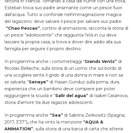
fattoria in Francia. Tornando a casa dal fiume con una trota,
Esteban trova suo padre ansimante come un pesce fuori
dall’acqua. Tutto si confonde nell’immaginazione magica
del ragazzino: deve salvare il pesce per salvare suo padre.
“Chao Pescao”
, cortino di animazione, racconta la storia di
un pesce “adolescente” che raggiunta l’età in cui deve
lasciare la propria casa, si trova a dover dire addio alla sua
famiglia per seguire il proprio destino.
In programma anche i cortometraggi “
Grands Vents”
di
Nicolas Bellaiche, sulla storia di un uomo che sul bordo di
una scogliera sente il grido di una donna in mare e non sa
se salvarla; “
Seneye”
di Hasan Gunduz sulla prima, dura,
esperienza che un bambino deve compiere per poter
raggiungere la scuola e “
Salir del agua”
di Isabel Casanova,
storia d’amore tra due ragazze adolescenti.
In programma anche
“Sea”
di Sabrina Zerkowitz (Spagna,
2017, 3’37’’)
,
che ha vinto la menzione
“AQUA &
ANIMATION”
, sulla storia di una barca di carta che atterra