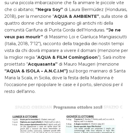
su una piccola imbarcazione che fa animare le piccole vite
che ci abitano;
“Negra Soy”
di Laura Bermúdez (Honduras,
2018), per la menzione “
AQUA & AMBIENTE”
, sulla storie di
quattro donne che simboleggiano gli antichi riti della
comunità Garifuna di Punta Gorda dell’Honduras.
“Je ne
veux pas mourir”
di Massimo Loi e Gianluca Mangiasciutti
(Italia, 2018, 7’12”), racconto della tragedia dei nostri tempi
vista da chi dovrà imparare a vivere il domani (menzione per
la miglior regia “
AQUA & FILM ComingSoon
”). Sarà inoltre
proiettato “
Acquasanta”
di Mauro Maugeri (menzione
“AQUA & ISOLA – A.N.C.I.M”)
sul borgo marinaro di Santa
Maria la Scala, in Sicilia, dove la festa della Madonna è
l’occasione per ripopolare le case e il porto, silenziosi per il
resto dell’anno.