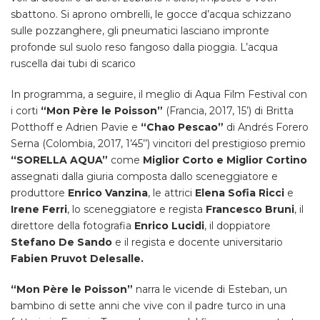
sbattono. Si aprono ombrelli, le gocce d’acqua schizzano
sulle pozzanghere, gli pneumatici lasciano impronte
profonde sul suolo reso fangoso dalla pioggia. L’acqua
ruscella dai tubi di scarico
In programma, a seguire, il meglio di Aqua Film Festival con
i corti
“Mon Père le Poisson”
(Francia, 2017, 15’) di Britta
Potthoff e Adrien Pavie e
“Chao Pescao”
di Andrés Forero
Serna (Colombia, 2017, 1’45’’) vincitori del prestigioso premio
“SORELLA AQUA”
come
Miglior Corto e Miglior Cortino
assegnati dalla giuria composta dallo sceneggiatore e
produttore
Enrico Vanzina
, le attrici
Elena Sofia Ricci
e
Irene Ferri
, lo sceneggiatore e regista
Francesco Bruni
, il
direttore della fotografia
Enrico Lucidi
, il doppiatore
Stefano De Sando
e il regista e docente universitario
Fabien Pruvot Delesalle.
“Mon Père le Poisson”
narra le vicende di Esteban, un
bambino di sette anni che vive con il padre turco in una