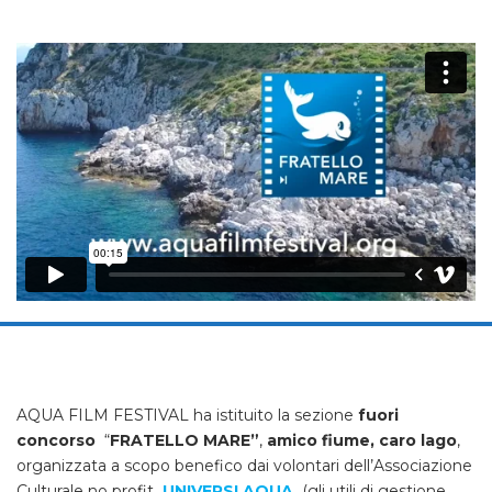
AQUA FILM FESTIVAL ha istituito la sezione
fuori
concorso
“
FRATELLO MARE”
,
amico fiume, caro lago
,
organizzata a scopo benefico dai volontari dell’Associazione
Culturale no profit
UNIVERSI AQUA
(gli utili di gestione