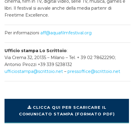
cinema, film in TV, digital video, serie TV, musica, games e
libri. Il festival si avvale anche della media partenr di
Freetime Excellence.
Per informazioni
aff@aquafilmfestival.org
Ufficio stampa Lo Scrittoio
:
Via Crema 32, 20135 – Milano – Tel. + 39 02 78622290;
Antonio Pirozzi +39 339 5238132
ufficiostampa@scrittoio.net
–
pressoffice@scrittoio.net
CLICCA QUI PER SCARICARE IL
COMUNICATO STAMPA (FORMATO PDF)