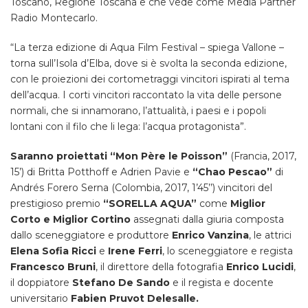
Toscano, Regione Toscana e che vede come Media Partner
Radio Montecarlo.
“La terza edizione di Aqua Film Festival – spiega Vallone –
torna sull’Isola d’Elba, dove si è svolta la seconda edizione,
con le proiezioni dei cortometraggi vincitori ispirati al tema
dell’acqua. I corti vincitori raccontato la vita delle persone
normali, che si innamorano, l’attualità, i paesi e i popoli
lontani con il filo che li lega: l’acqua protagonista”.
Saranno proiettati “Mon Père le Poisson”
(Francia, 2017,
15’) di Britta Potthoff e Adrien Pavie e
“Chao Pescao”
di
Andrés Forero Serna (Colombia, 2017, 1’45’’) vincitori del
prestigioso premio
“SORELLA AQUA”
come
Miglior
Corto e Miglior Cortino
assegnati dalla giuria composta
dallo sceneggiatore e produttore
Enrico Vanzina
, le attrici
Elena Sofia Ricci
e
Irene Ferri
, lo sceneggiatore e regista
Francesco Bruni
, il direttore della fotografia
Enrico Lucidi
,
il doppiatore
Stefano De Sando
e il regista e docente
universitario
Fabien Pruvot Delesalle.