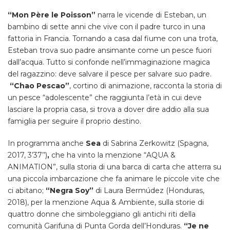
“Mon Père le Poisson”
narra le vicende di Esteban, un
bambino di sette anni che vive con il padre turco in una
fattoria in Francia. Tornando a casa dal fiume con una trota,
Esteban trova suo padre ansimante come un pesce fuori
dall’acqua. Tutto si confonde nell’immaginazione magica
del ragazzino: deve salvare il pesce per salvare suo padre.
“Chao Pescao”
, cortino di animazione, racconta la storia di
un pesce “adolescente” che raggiunta l’età in cui deve
lasciare la propria casa, si trova a dover dire addio alla sua
famiglia per seguire il proprio destino.
In programma anche
Sea
di Sabrina Zerkowitz (Spagna,
2017, 3’37’’)
,
che ha vinto la menzione “AQUA &
ANIMATION”, sulla storia di una barca di carta che atterra su
una piccola imbarcazione che fa animare le piccole vite che
ci abitano;
“Negra Soy”
di Laura Bermúdez (Honduras,
2018), per la menzione Aqua & Ambiente, sulla storie di
quattro donne che simboleggiano gli antichi riti della
comunità Garifuna di Punta Gorda dell’Honduras.
“Je ne