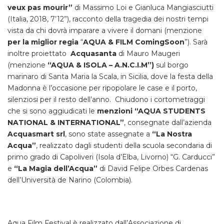
veux pas mourir”
di Massimo Loi e Gianluca Mangiasciutti
(Italia, 2018, 7’12”), racconto della tragedia dei nostri tempi
vista da chi dovrà imparare a vivere il domani (menzione
per la miglior regia
“
AQUA & FILM ComingSoon
”). Sarà
inoltre proiettato
Acquasanta
di Mauro Maugeri
(menzione
“AQUA & ISOLA – A.N.C.I.M”)
sul borgo
marinaro di Santa Maria la Scala, in Sicilia, dove la festa della
Madonna è l’occasione per ripopolare le case e il porto,
silenziosi per il resto dell’anno. Chiudono i cortometraggi
che si sono aggiudicati le
menzioni “AQUA STUDENTS
NATIONAL & INTERNATIONAL”
, consegnate dall’azienda
Acquasmart srl
, sono state assegnate a
“La Nostra
Acqua”
, realizzato dagli studenti della scuola secondaria di
primo grado di Capoliveri (Isola d’Elba, Livorno) “G. Carducci”
e
“La Magia dell’Acqua”
di David Felipe Orbes Cardenas
dell’Università de Narino (Colombia).
Aqua Film Festival è realizzato dall’Associazione di