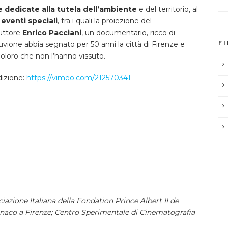
 dedicate alla tutela dell’ambiente
e del territorio, al
 eventi speciali
, tra i quali la proiezione del
duttore
Enrico Pacciani
, un documentario, ricco di
vione abbia segnato per 50 anni la città di Firenze e
F
loro che non l’hanno vissuto.
dizione:
https://vimeo.com/212570341
azione Italiana della Fondation Prince Albert II de
naco a Firenze; Centro Sperimentale di Cinematografia