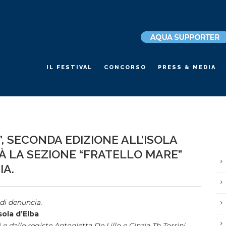
IL FESTIVAL
CONCORSO
PRESS & MEDIA
”, SECONDA EDIZIONE ALL’ISOLA
TÀ LA SEZIONE “FRATELLO MARE”
IA.
 di denuncia.
sola d’Elba
e dalle registe Antonietta De Lillo e Cinzia Th Torrini