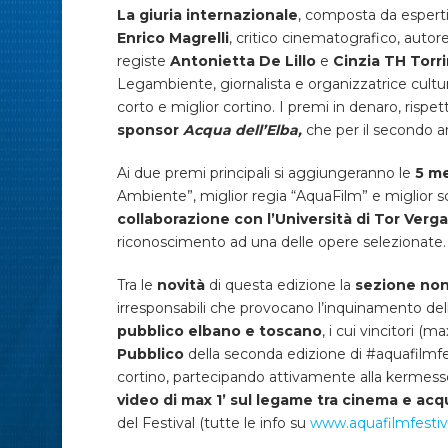
La giuria internazionale
, composta da esperti 
Enrico Magrelli
, critico cinematografico, autor
registe
Antonietta De Lillo
e
Cinzia TH Torri
Legambiente, giornalista e organizzatrice cultu
corto e miglior cortino. I premi in denaro, ris
sponsor
Acqua dell’Elba,
che per il secondo an
Ai due premi principali si aggiungeranno le
5 me
Ambiente”, miglior regia “AquaFilm” e miglior 
collaborazione con l’Università di Tor Verg
riconoscimento ad una delle opere selezionate.
Tra le
novità
di questa edizione la
sezione non
irresponsabili che provocano l’inquinamento dell
pubblico elbano e toscano
, i cui vincitori (
Pubblico
della seconda edizione di #aquafilmfes
cortino, partecipando attivamente alla kermesse
video di max 1’ sul legame tra cinema e acq
del Festival (tutte le info su
www.aquafilmfestiv