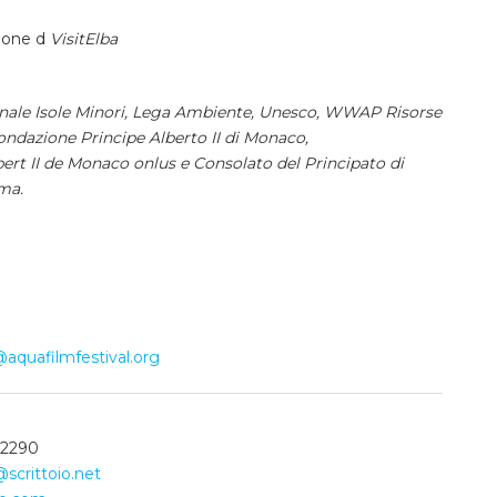
zione d
VisitElba
nale Isole Minori, Lega Ambiente, Unesco, WWAP Risorse
ondazione Principe Alberto II di Monaco,
bert II de Monaco onlus e Consolato del Principato di
ma.
@aquafilmfestival.org
22290
scrittoio.net