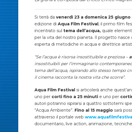
Si terrà da
venerdì 23 a domenica 25 giugno
edizione di
Aqua Film Festival
, il primo film f
incentrato sul
tema dell’acqua,
quale elemento 
per la vita del nostro pianeta. Il progetto nasce
esperta di metodiche in acqua e direttrice artisti
“Se l’acqua è risorsa insostituibile e preziosa –
a
insostituibili per l’immaginario contemporaneo. 
tema dell’acqua, ispirando allo stesso tempo crea
il cinema racconta la nostra vita che scorre”.
Aqua Film Festival
si articolerà anche quest’a
uno per
corti fino a 25 minuti
e uno per
corti
autori potranno ispirarsi a quattro sottotemi sp
“Acqua Ambiente”.
Fino al 15 maggio
sarà possi
attraverso il portale web
www.aquafilmfestiva
documentario, live action, animazione, tecniche 