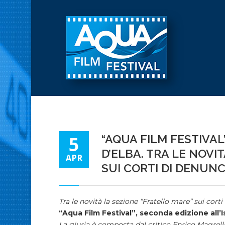
“AQUA FILM FESTIVAL
5
D’ELBA. TRA LE NOVI
APR
SUI CORTI DI DENUNC
Tra le novità la sezione “Fratello mare” sui corti
“Aqua Film Festival”, seconda edizione all’I
La giuria è composta dal critico Enrico Magrelli 