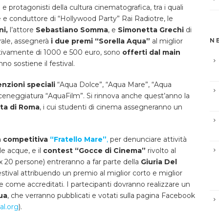
e protagonisti della cultura cinematografica, tra i quali
e e conduttore di “Hollywood Party” Rai Radiotre, le
ni,
l’attore
Sebastiano Somma
, e
Simonetta Grechi
di
rale, assegnerà
i due premi “Sorella Aqua”
al miglior
N
pettivamente di 1000 e 500 euro, sono
offerti dal main
no sostiene il festival.
nzioni speciali
“Aqua Dolce”, “Aqua Mare”, “Aqua
sceneggiatura “AquaFilm”. Si rinnova anche quest’anno la
ata di Roma
, i cui studenti di cinema assegneranno un
 competitiva
“Fratello Mare”
,
per denunciare attività
e acque, e il
contest “Gocce di Cinema”
rivolto al
max 20 persone) entreranno a far parte della
Giuria Del
tival attribuendo un premio al miglior corto e miglior
 come accreditati. I partecipanti dovranno realizzare un
ua
, che verranno pubblicati e votati sulla pagina Facebook
al.org
).