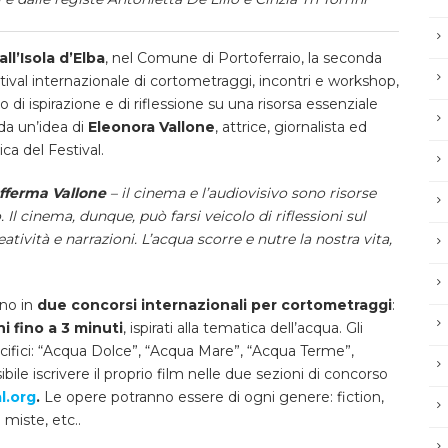
all’Isola d’Elba
, nel Comune di Portoferraio, la seconda
estival internazionale di cortometraggi, incontri e workshop,
di ispirazione e di riflessione su una risorsa essenziale
 da un’idea di
Eleonora Vallone
, attrice, giornalista ed
ca del Festival.
fferma Vallone
– il cinema e l’audiovisivo sono risorse
Il cinema, dunque, può farsi veicolo di riflessioni sul
tività e narrazioni. L’acqua scorre e nutre la nostra vita,
nno in
due concorsi internazionali per cortometraggi
:
ni fino a 3 minuti
, ispirati alla tematica dell’acqua. Gli
ecifici: “Acqua Dolce”, “Acqua Mare”, “Acqua Terme”,
bile iscrivere il proprio film nelle due sezioni di concorso
l.org
.
Le opere potranno essere di ogni genere: fiction,
miste, etc..