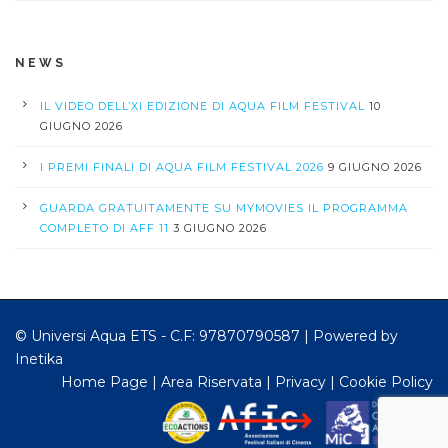
NEWS
IL VIDEO DELL’XI EDIZIONE DI AQUA FILM FESTIVAL
10
GIUGNO 2026
I PREMI FINALI DI AQUA FILM FESTIVAL 2026
9 GIUGNO 2026
GUARDA GRATUITAMENTE SU MYMOVIES IL PROGRAMMA
COMPLETO DI AFF 11
3 GIUGNO 2026
© Universi Aqua ETS - C.F: 97870790587 |
Powered by
Inetika
Home Page
|
Area Riservata
|
Privacy
|
Cookie Policy