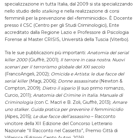
specializzazione in tutta Italia, dal 2009 si sta specializzando
nello studio dello
stalking
e nella realizzazione di corsi
femminili per la prevenzione del «femminicidio». È Docente
presso il CSC (Centro per gli Studi Criminologici), Ente
accreditato dalla Regione Lazio e Professore di Psicologia
Forense al Master CRISIS, Università della Tuscia (Viterbo).
Tra le sue pubblicazioni più importanti:
Anatomia del serial
killer 2000
(Giuffrè, 2001);
Il terrore in casa nostra. Nuovi
scenari per il terrorismo globale del XXI secolo
(FrancoAngeli, 2002);
Omicida e Artista: le due facce del
serial killer
(Magi, 2006);
Donne assassinate
(Newton &
Compton, 2009);
Dietro il sipario
(il suo primo romanzo,
Curcio, 2011);
Anatomia del Crimine in Italia. Manuale di
Criminologia
(con C. Macrì e B. Zoli, Giuffrè, 2013);
Amare
uno stalker. Guida pratica per prevenire il femminicidio
(Alpes, 2015);
Le due facce dell’assassino
– Racconto
vincitore della XII Edizione del Concorso Letterario
Nazionale “Il Racconto nel Cassetto”, Premio Città di
Villaricca (Edizioni Cento Autori, 2016).