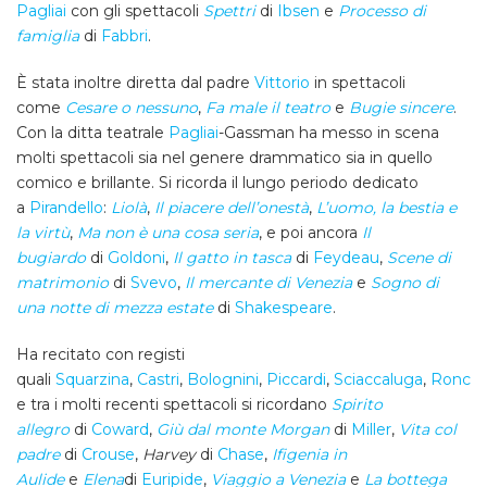
Pagliai
con gli spettacoli
Spettri
di
Ibsen
e
Processo di
famiglia
di
Fabbri
.
È stata inoltre diretta dal padre
Vittorio
in spettacoli
come
Cesare o nessuno
,
Fa male il teatro
e
Bugie sincere
.
Con la ditta teatrale
Pagliai
-Gassman ha messo in scena
molti spettacoli sia nel genere drammatico sia in quello
comico e brillante. Si ricorda il lungo periodo dedicato
a
Pirandello
:
Liolà
,
Il piacere dell’onestà
,
L’uomo, la bestia e
la virtù
,
Ma non è una cosa seria
, e poi ancora
Il
bugiardo
di
Goldoni
,
Il gatto in tasca
di
Feydeau
,
Scene di
matrimonio
di
Svevo
,
Il mercante di Venezia
e
Sogno di
una notte di mezza estate
di
Shakespeare
.
Ha recitato con registi
quali
Squarzina
,
Castri
,
Bolognini
,
Piccardi
,
Sciaccaluga
,
Roncon
e tra i molti recenti spettacoli si ricordano
Spirito
allegro
di
Coward
,
Giù dal monte Morgan
di
Miller
,
Vita col
padre
di
Crouse
,
Harvey
di
Chase
,
Ifigenia in
Aulide
e
Elena
di
Euripide
,
Viaggio a Venezia
e
La bottega