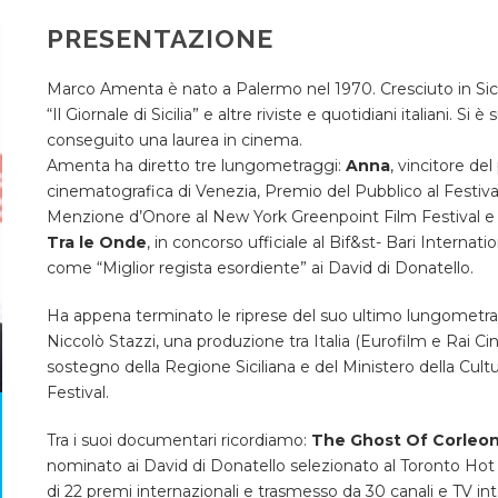
PRESENTAZIONE
Marco Amenta è nato a Palermo nel 1970. Cresciuto in Sicil
“Il Giornale di Sicilia” e altre riviste e quotidiani italiani. 
conseguito una laurea in cinema.
Amenta ha diretto tre lungometraggi:
Anna
, vincitore de
cinematografica di Venezia, Premio del Pubblico al Festiva
Menzione d’Onore al New York Greenpoint Film Festival e Pr
Tra le Onde
, in concorso ufficiale al Bif&st- Bari Internat
come “Miglior regista esordiente” ai David di Donatello.
Ha appena terminato le riprese del suo ultimo lungometr
Niccolò Stazzi, una produzione tra Italia (Eurofilm e Rai Ci
sostegno della Regione Siciliana e del Ministero della Cult
Festival.
Tra i suoi documentari ricordiamo:
The Ghost Of Corleo
nominato ai David di Donatello selezionato al Toronto Ho
di 22 premi internazionali e trasmesso da 30 canali e TV int