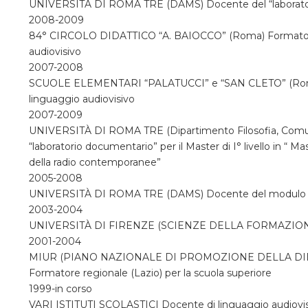
UNIVERSITÀ DI ROMA TRE (DAMS) Docente del “laboratori
2008-2009
84° CIRCOLO DIDATTICO “A. BAIOCCO” (Roma) Formatore d
audiovisivo
2007-2008
SCUOLE ELEMENTARI “PALATUCCI” e “SAN CLETO” (Roma) 
linguaggio audiovisivo
2007-2009
UNIVERSITÀ DI ROMA TRE (Dipartimento Filosofia, Comu
“laboratorio documentario” per il Master di I° livello in “ Ma
della radio contemporanee”
2005-2008
UNIVERSITÀ DI ROMA TRE (DAMS) Docente del modulo “p
2003-2004
UNIVERSITÀ DI FIRENZE (SCIENZE DELLA FORMAZIONE) Do
2001-2004
MIUR (PIANO NAZIONALE DI PROMOZIONE DELLA DID
Formatore regionale (Lazio) per la scuola superiore
1999-in corso
VARI ISTITUTI SCOLASTICI Docente di linguaggio audiovisi