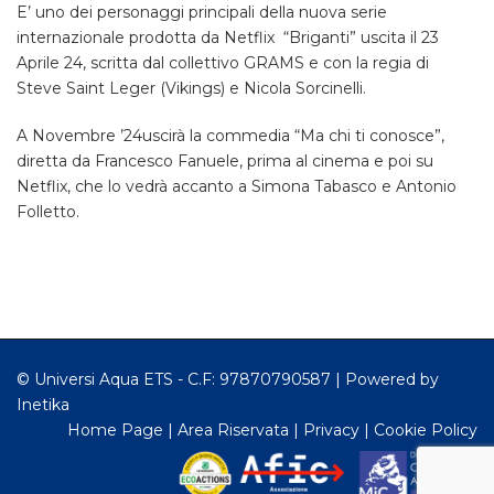
E’ uno dei personaggi principali della nuova serie
internazionale prodotta da Netflix “Briganti” uscita il 23
Aprile 24, scritta dal collettivo GRAMS e con la regia di
Steve Saint Leger (Vikings) e Nicola Sorcinelli.
A Novembre ’24uscirà la commedia “Ma chi ti conosce”,
diretta da Francesco Fanuele, prima al cinema e poi su
Netflix, che lo vedrà accanto a Simona Tabasco e Antonio
Folletto.
© Universi Aqua ETS - C.F: 97870790587 |
Powered by
Inetika
Home Page
|
Area Riservata
|
Privacy
|
Cookie Policy